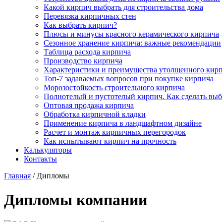
Какой кирпич выбрать для строительства дома
Перевязка кирпичных стен
Как выбрать кирпич?
Плюсы и минусы красного керамического кирпича
Сезонное хранение кирпича: важные рекомендации
Таблица расхода кирпича
Производство кирпича
Характеристики и преимущества утолщенного кир
Топ-7 задаваемых вопросов при покупке кирпича
Морозостойкость строительного кирпича
Полнотелый и пустотелый кирпич. Как сделать вы
Оптовая продажа кирпича
Обработка кирпичной кладки
Применение кирпича в ландшафтном дизайне
Расчет и монтаж кирпичных перегородок
Как испытывают кирпич на прочность
Калькуляторы
Контакты
Главная
/
Дипломы
Дипломы компании