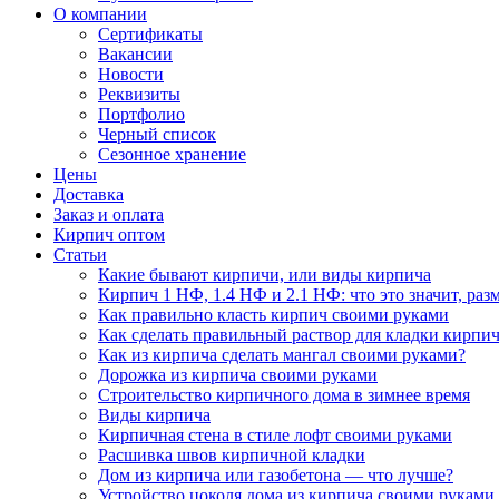
О компании
Сертификаты
Вакансии
Новости
Реквизиты
Портфолио
Черный список
Сезонное хранение
Цены
Доставка
Заказ и оплата
Кирпич оптом
Статьи
Какие бывают кирпичи, или виды кирпича
Кирпич 1 НФ, 1.4 НФ и 2.1 НФ: что это значит, раз
Как правильно класть кирпич своими руками
Как сделать правильный раствор для кладки кирпич
Как из кирпича сделать мангал своими руками?
Дорожка из кирпича своими руками
Строительство кирпичного дома в зимнее время
Виды кирпича
Кирпичная стена в стиле лофт своими руками
Расшивка швов кирпичной кладки
Дом из кирпича или газобетона — что лучше?
Устройство цоколя дома из кирпича своими руками