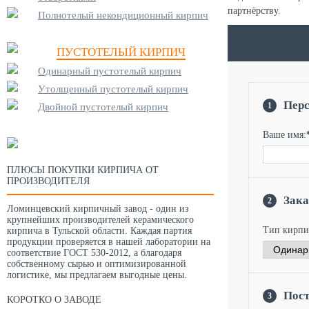
партнёрству.
Полнотелый некондиционный кирпич
ПУСТОТЕЛЫЙ КИРПИЧ
Одинарный пустотелый кирпич
Утолщенный пустотелый кирпич
Пер
1
Двойной пустотелый кирпич
Ваше имя:
ПЛЮСЫ ПОКУПКИ КИРПИЧА ОТ
ПРОИЗВОДИТЕЛЯ
Зака
2
Ломинцевский кирпичный завод - один из
крупнейших производителей керамического
Тип кирпи
кирпича в Тульской области. Каждая партия
продукции проверяется в нашей лаборатории на
соответствие ГОСТ 530-2012, а благодаря
собственному сырью и оптимизированной
логистике, мы предлагаем выгодные цены.
Пос
3
КОРОТКО О ЗАВОДЕ