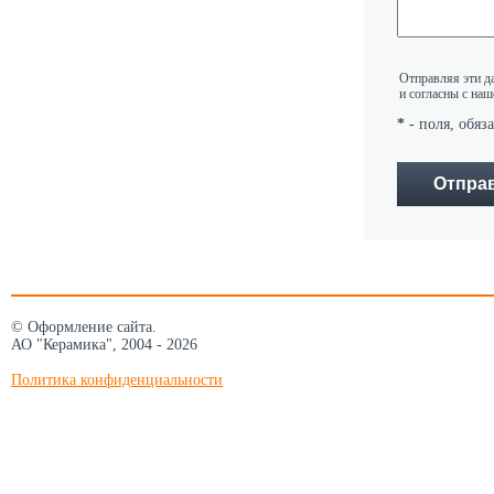
Отправляя эти д
и согласны с на
*
- поля, обяз
© Оформление сайта.
АО "Керамика", 2004 - 2026
Политика конфиденциальности