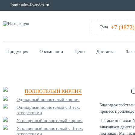
lominsales@yandex.ru
+7 (4872)
Тула
Продукция
О компании
Цены
Доставка
Зака
Главная
/
Кирпич оптом
ПОЛНОТЕЛЫЙ КИРПИЧ
Одинарный полнотелый кирпич
Благодаря собстве
Одинарный полнотелый с 3 тех.
процесс производст
отверстиями
Утолщенный полнотелый кирпич
Прямые поставки б
заказчиков действ
Утолщенный полнотелый с 3 тех.
под заказ. Мы гар
отверстиями