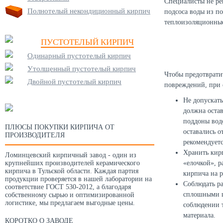
Специалисты не ре
Полнотелый некондиционный кирпич
подсоса воды из по
теплоизоляционные
ПУСТОТЕЛЫЙ КИРПИЧ
Одинарный пустотелый кирпич
Утолщенный пустотелый кирпич
Чтобы предотврати
Двойной пустотелый кирпич
повреждений, при 
Не допускать
должна остав
поддоны вод
ПЛЮСЫ ПОКУПКИ КИРПИЧА ОТ
оставались о
ПРОИЗВОДИТЕЛЯ
рекомендует
Хранить кир
Ломинцевский кирпичный завод - один из
крупнейших производителей керамического
«елочкой», р
кирпича в Тульской области. Каждая партия
кирпича на р
продукции проверяется в нашей лаборатории на
Соблюдать ра
соответствие ГОСТ 530-2012, а благодаря
сплошными шт
собственному сырью и оптимизированной
логистике, мы предлагаем выгодные цены.
соблюдении т
материала.
КОРОТКО О ЗАВОДЕ