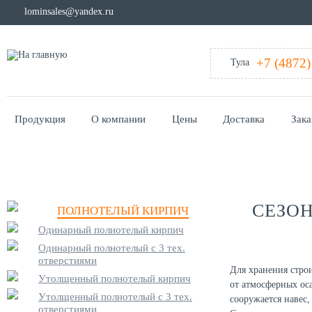
lominsales@yandex.ru
+7 (4872)
Тула
Продукция
О компании
Цены
Доставка
Зака
Главная
/
Статьи
/
Сезонное хранение кирпича: важные рекомендации
СЕЗО
ПОЛНОТЕЛЫЙ КИРПИЧ
Одинарный полнотелый кирпич
Одинарный полнотелый с 3 тех.
отверстиями
Для хранения стро
Утолщенный полнотелый кирпич
от атмосферных оса
Утолщенный полнотелый с 3 тех.
сооружается навес
отверстиями