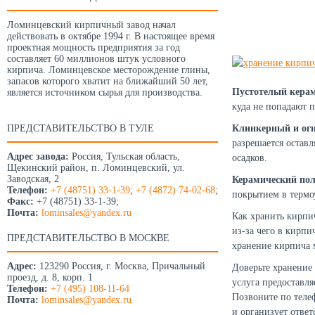
Ломинцевский кирпичный завод начал
действовать в октябре 1994 г. В настоящее время
проектная мощность предприятия за год
составляет 60 миллионов штук условного
кирпича. Ломинцевское месторождение глины,
запасов которого хватит на ближайший 50 лет,
Пустотелый кера
является источником сырья для производства.
куда не попадают п
ПРЕДСТАВИТЕЛЬСТВО В ТУЛЕ
Клинкерный и ог
разрешается оставл
Адрес завода:
Россия, Тульская область,
осадков.
Щекинский район, п. Ломинцевский, ул.
Заводская, 2
Керамический по
Телефон:
+7 (48751) 33-1-39
;
+7 (4872) 74-02-68
;
покрытием в термо
Факс:
+7 (48751) 33-1-39;
Почта:
lominsales@yandex.ru
Как хранить кирпич
из-за чего в кирпи
ПРЕДСТАВИТЕЛЬСТВО В МОСКВЕ
хранение кирпича 
Адрес:
123290 Россия, г. Москва, Причальный
Доверьте хранение
проезд, д. 8, корп. 1
услуга предоставля
Телефон:
+7 (495) 108-11-64
Позвоните по тел
Почта:
lominsales@yandex.ru
и организует ответ