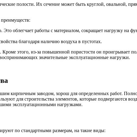
ческие полости. Их сечение может быть круглой, овальной, пря
х преимуществ:
. Это облегчает работы с материалом, сокращает нагрузку на фу
йства благодаря наличию воздуха в пустотах.
. Кроме этого, из-за повышенной пористости он проигрывает по
не воспринимающих значительные эксплуатационные нагрузки.
тва
ашим кирпичным заводом, хорош для определенных работ. Полно
льзуют для строительства элементов, которые подвергаются воз
льшими эксплуатационными нагрузками.
ируют по стандартными размерам, на такие виды: