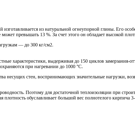
изготавливается из натуральной огнеупорной глины. Его особен
е может превышать 13 %. За счет этого он обладает высокой пло
грузкам — до 300 кг/см2.
тные характеристики, выдерживая до 150 циклов замерзания-от
сохраняются при нагревании до 1000 °C.
ства несущих стен, воспринимающих значительные нагрузки, воз
проводность. Поэтому для достаточной теплоизоляции при стро
я плотность обуславливает большой вес полнотелого кирпича 3-7