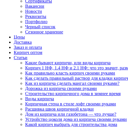
Сертификаты
Вакансии
Новости
Реквизиты
Портфолио
Черный список
Сезонное хранение
Цены
Доставка
Заказ и оплата
Кирпич оптом
Статьи
Какие бывают кирпичи, или виды кирпича
Кирпич 1 НФ, 1.4 НФ и 2.1 НФ: что это значит, раз
Как правильно класть кирпич своими руками
Как сделать правильный раствор для кладки кирпич
Как из кирпича сделать мангал своими руками?
Дорожка из кирпича своими руками
Строительство кирпичного дома в зимнее время
Виды кирпича
Кирпичная стена в стиле лофт своими руками
Расшивка швов кирпичной кладки
Дом из кирпича или газобетона — что лучше?
Устройство цоколя дома из кирпича своими руками
Какой кирпич выбрать для строительства дома