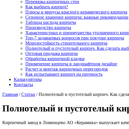
Перевязка кирпичных стен
Как выбрать кирпич?
Плюсы и минусы красного керамического кирпича
Сезонное хранение кирпича: важные рекомендации
Таблица расхода кирпича
Производство кирпича
Характеристики и преимущества утолщенного кир
Топ-7 задаваемых вопросов при покупке кирпича
Морозостойкость строительного кирпича
Полнотелый и пустотелый кирпич. Как сделать вы
Оптовая продажа кирпича
Обработка кирпичной кладки
Применение кирпича в ландшафтном дизайне
Расчет и монтаж кирпичных перегородок
Как испытывают кирпич на прочность
Калькуляторы
Контакты
Главная
/
Статьи
/
Полнотелый и пустотелый кирпич. Как сдел
Полнотелый и пустотелый кир
Кирпичный завод в Ломинцево АО «Керамика» выпускает качес