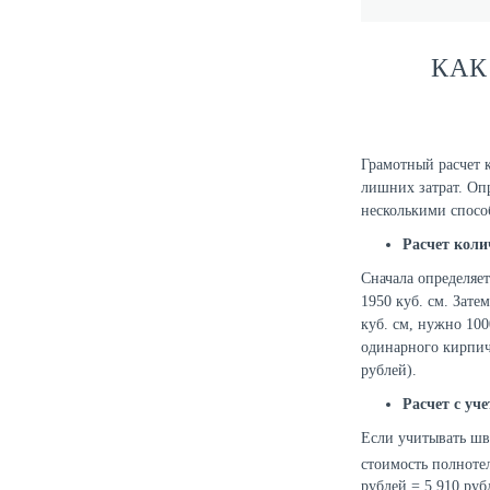
КАК
Грамотный расчет 
лишних затрат. Оп
несколькими спосо
Расчет коли
Сначала определяе
1950 куб. см. Зате
куб. см, нужно 100
одинарного кирпича
рублей).
Расчет с уч
Если учитывать шв
стоимость полноте
рублей = 5 910 руб