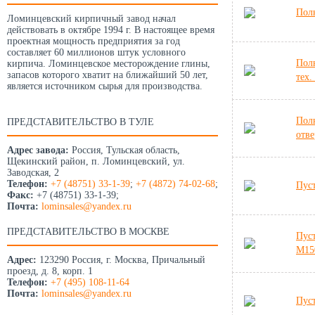
Пол
Ломинцевский кирпичный завод начал
действовать в октябре 1994 г. В настоящее время
проектная мощность предприятия за год
составляет 60 миллионов штук условного
Пол
кирпича. Ломинцевское месторождение глины,
запасов которого хватит на ближайший 50 лет,
тех.
является источником сырья для производства.
Пол
ПРЕДСТАВИТЕЛЬСТВО В ТУЛЕ
отв
Адрес завода:
Россия, Тульская область,
Щекинский район, п. Ломинцевский, ул.
Заводская, 2
Телефон:
+7 (48751) 33-1-39
;
+7 (4872) 74-02-68
;
Пус
Факс:
+7 (48751) 33-1-39;
Почта:
lominsales@yandex.ru
ПРЕДСТАВИТЕЛЬСТВО В МОСКВЕ
Пус
М15
Адрес:
123290 Россия, г. Москва, Причальный
проезд, д. 8, корп. 1
Телефон:
+7 (495) 108-11-64
Почта:
lominsales@yandex.ru
Пус