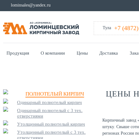
lominsales@yandex.ru
+7 (4872)
Тула
Продукция
О компании
Цены
Доставка
Зака
Главная
/
Цены
ЦЕНЫ Н
ПОЛНОТЕЛЫЙ КИРПИЧ
Одинарный полнотелый кирпич
Одинарный полнотелый с 3 тех.
отверстиями
Кирпичный завод «
Утолщенный полнотелый кирпич
штуку. Свыше сотн
Утолщенный полнотелый с 3 тех.
регионах России п
отверстиями