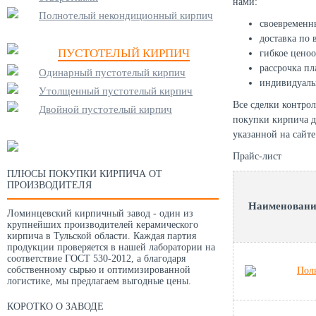
нами:
Полнотелый некондиционный кирпич
своевременн
доставка по 
ПУСТОТЕЛЫЙ КИРПИЧ
гибкое ценоо
рассрочка пл
Одинарный пустотелый кирпич
индивидуаль
Утолщенный пустотелый кирпич
Все сделки контро
Двойной пустотелый кирпич
покупки кирпича д
указанной на сайт
Прайс-лист
ПЛЮСЫ ПОКУПКИ КИРПИЧА ОТ
ПРОИЗВОДИТЕЛЯ
Наименовани
Ломинцевский кирпичный завод - один из
крупнейших производителей керамического
кирпича в Тульской области. Каждая партия
продукции проверяется в нашей лаборатории на
соответствие ГОСТ 530-2012, а благодаря
собственному сырью и оптимизированной
Пол
логистике, мы предлагаем выгодные цены.
КОРОТКО О ЗАВОДЕ