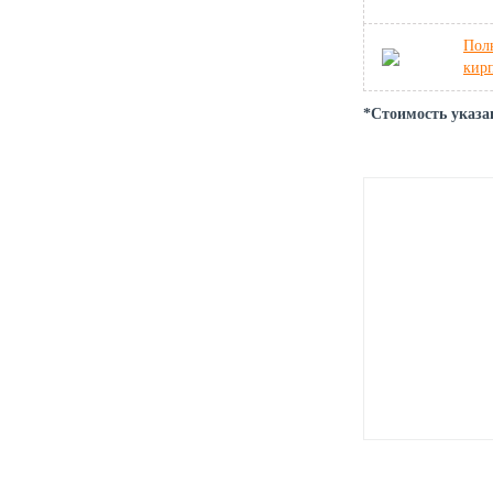
Пол
кир
*Стоимость указа